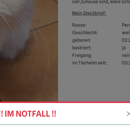
viel Zuhause sind, wäre schö
Mein Steckbrief:
Rasse:
Per
Geschlecht:
wei
geboren:
02.
kastriert:
ja
Freigang:
nei
im Tierheim seit:
05.
!! IM NOTFALL !!