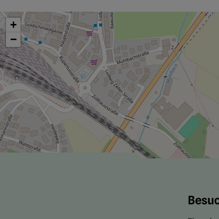
+
−
Besuc