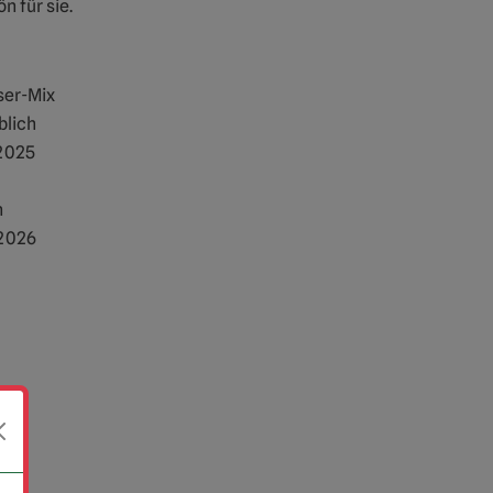
n für sie.
ser-Mix
blich
2025
n
2026